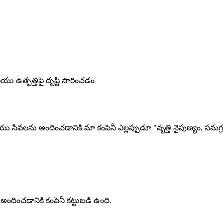
మరియు ఉత్పత్తిపై దృష్టి సారించడం
సేవలను అందించడానికి మా కంపెనీ ఎల్లప్పుడూ "వృత్తి నైపుణ్యం, సమగ
 అందించడానికి కంపెనీ కట్టుబడి ఉంది.