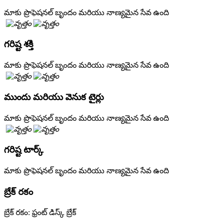
మాకు ప్రొఫెషనల్ బృందం మరియు నాణ్యమైన సేవ ఉంది
గరిష్ట శక్తి
మాకు ప్రొఫెషనల్ బృందం మరియు నాణ్యమైన సేవ ఉంది
ముందు మరియు వెనుక టైర్లు
మాకు ప్రొఫెషనల్ బృందం మరియు నాణ్యమైన సేవ ఉంది
గరిష్ట టార్క్
మాకు ప్రొఫెషనల్ బృందం మరియు నాణ్యమైన సేవ ఉంది
బ్రేక్ రకం
బ్రేక్ రకం: ఫ్రంట్ డిస్క్ బ్రేక్