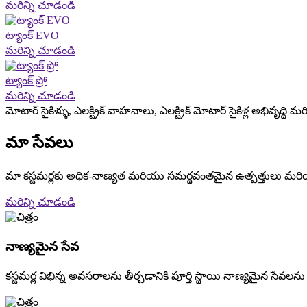
మరిన్ని చూడండి
ట్యాంక్ EVO
మరిన్ని చూడండి
ట్యాంక్ ప్రో
మరిన్ని చూడండి
మోటార్ సైకిళ్ళు, ఎలక్ట్రిక్ వాహనాలు, ఎలక్ట్రిక్ మోటార్ సైకిళ్ల అభివృద్ధి 
మా సేవలు
మా కస్టమర్లకు అధిక-నాణ్యత మరియు సమర్థవంతమైన ఉత్పత్తులు మరియు 
మరిన్ని చూడండి
నాణ్యమైన సేవ
కస్టమర్ల విభిన్న అవసరాలను తీర్చడానికి పూర్తి స్థాయి నాణ్యమైన సేవలను