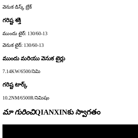
వెనుక డిస్క్ బ్రేక్
గరిష్ట శక్తి
ముందు టైర్: 130/60-13
వెనుక టైర్: 130/60-13
ముందు మరియు వెనుక టైర్లు
7.14KW/6500/నిమి
గరిష్ట టార్క్
10.2NM/6500R/నిమిషం
మా గురించి
QIANXINకు స్వాగతం