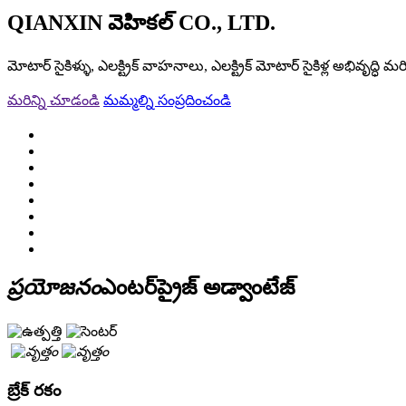
QIANXIN వెహికల్ CO., LTD.
మోటార్ సైకిళ్ళు, ఎలక్ట్రిక్ వాహనాలు, ఎలక్ట్రిక్ మోటార్ సైకిళ్ల అభివృద్ధి 
మరిన్ని చూడండి
మమ్మల్ని సంప్రదించండి
ప్రయోజనం
ఎంటర్‌ప్రైజ్ అడ్వాంటేజ్
బ్రేక్ రకం