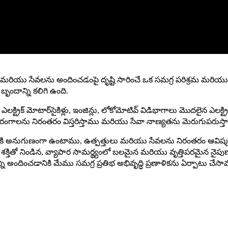
లు మరియు సేవలను అందించడంపై దృష్టి సారించే ఒక సమగ్ర పరిశ్రమ మరియు వా
ందాన్ని కలిగి ఉంది.
ర్లు, ఎలక్ట్రిక్ మోటార్‌సైకిళ్లు, ఇంజిన్లు, లోకోమోటివ్ విడిభాగాలు మొదలై
ంగాలను నిరంతరం విస్తరిస్తాము మరియు సేవా నాణ్యతను మెరుగుపరుస్త
కాలానికి అనుగుణంగా ఉంటాము, ఉత్పత్తులు మరియు సేవలను నిరంతరం ఆవ
శక్తితో నిండిన, వ్యాపార సామర్థ్యంలో బలమైన మరియు వృత్తిపరమైన నైప
ని అందించడానికి మేము సమగ్ర ప్రతిభ అభివృద్ధి ప్రణాళికను ఏర్పాటు చేసా