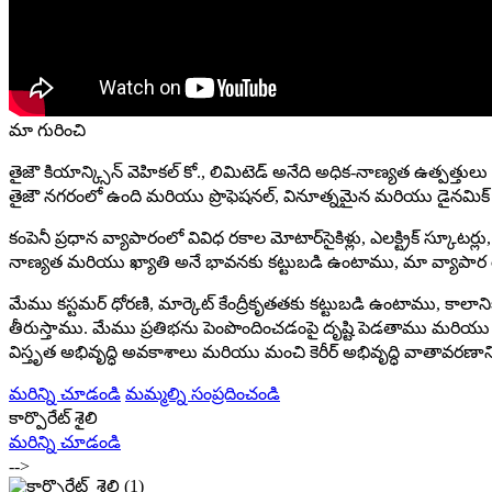
మా గురించి
తైజౌ కియాన్క్సిన్ వెహికల్ కో., లిమిటెడ్ అనేది అధిక-నాణ్యత ఉత్పత్తు
తైజౌ నగరంలో ఉంది మరియు ప్రొఫెషనల్, వినూత్నమైన మరియు డైనమిక్ బృ
కంపెనీ ప్రధాన వ్యాపారంలో వివిధ రకాల మోటార్‌సైకిళ్లు, ఎలక్ట్రిక్ స్కూట
నాణ్యత మరియు ఖ్యాతి అనే భావనకు కట్టుబడి ఉంటాము, మా వ్యాపార ర
మేము కస్టమర్ ధోరణి, మార్కెట్ కేంద్రీకృతతకు కట్టుబడి ఉంటాము, 
తీరుస్తాము. మేము ప్రతిభను పెంపొందించడంపై దృష్టి పెడతాము మరియు 
విస్తృత అభివృద్ధి అవకాశాలు మరియు మంచి కెరీర్ అభివృద్ధి వాతావరణాన్
మరిన్ని చూడండి
మమ్మల్ని సంప్రదించండి
కార్పొరేట్ శైలి
మరిన్ని చూడండి
-->