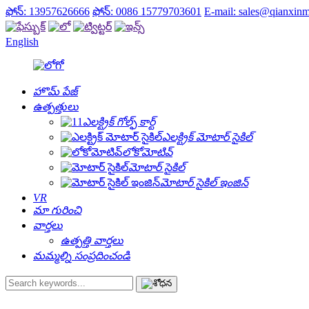
ఫోన్: 13957626666
ఫోన్: 0086 15779703601
E-mail: sales@qianxin
English
హొమ్ పేజ్
ఉత్పత్తులు
ఎలక్ట్రిక్ గోల్ఫ్ కార్ట్
ఎలక్ట్రిక్ మోటార్ సైకిల్
లోకోమోటివ్
మోటార్ సైకిల్
మోటార్ సైకిల్ ఇంజిన్
VR
మా గురించి
వార్తలు
ఉత్పత్తి వార్తలు
మమ్మల్ని సంప్రదించండి