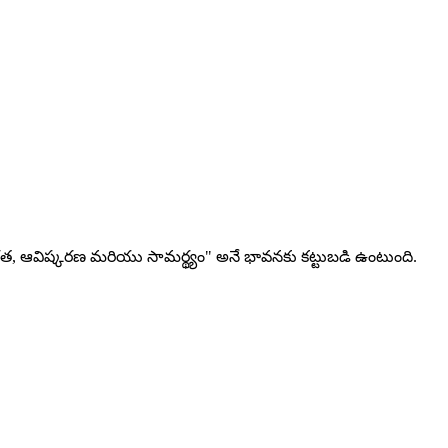
్రత, ఆవిష్కరణ మరియు సామర్థ్యం" అనే భావనకు కట్టుబడి ఉంటుంది.