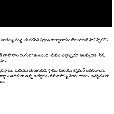
ణిజ్య సంస్థ. ఈ కంపెనీ ప్రధాన కార్యాలయం జెజియాంగ్ ప్రావిన్స్‌లోని
న ఎలక్ట్రిక్ వాహనాల రంగంలో ఉంటుంది. మేము ఎల్లప్పుడూ ఆవిష్కరణ, సేవ,
ాము.
ిష్కరిస్తాము మరియు మెరుగుపరుస్తాము మరియు కస్టమర్ అవసరాలను
ుణ్యాలు అధికంగా ఉన్న ఉద్యోగుల సమూహాన్ని సేకరించాము. ఉద్యోగులకు
ము.