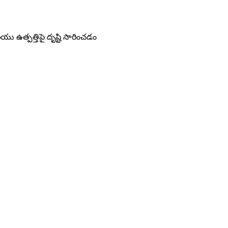
మరియు ఉత్పత్తిపై దృష్టి సారించడం