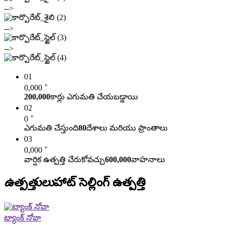
-->
-->
-->
01
+
0
,000
200,000
కార్లు ఎగుమతి చేయబడ్డాయి
02
+
0
ఎగుమతి చేస్తుంది
80
దేశాలు మరియు ప్రాంతాలు
03
+
0
,000
వార్షిక ఉత్పత్తి చేరుకోవచ్చు
600,000
వాహనాలు
ఉత్పత్తులు
హాట్ సెల్లింగ్ ఉత్పత్తి
ట్యాంక్ నోవా