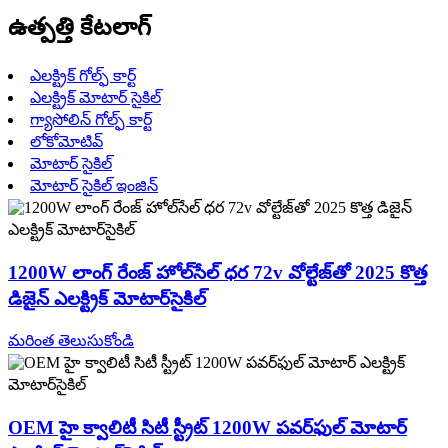
ఉత్పత్తి కేటలాగ్
ఎలక్ట్రిక్ గోల్ఫ్ కార్ట్
ఎలక్ట్రిక్ మోటార్ సైకిల్
గ్యాసోలిన్ గోల్ఫ్ కార్ట్
లోకోమోటివ్
మోటార్ సైకిల్
మోటార్ సైకిల్ ఇంజిన్
1200W లాంగ్ రేంజ్ హోల్‌సేల్ ధర 72v వోల్టేజ్‌తో 2025 కొత్త
డిజైన్ ఎలక్ట్రిక్ మోటార్‌సైకిల్
మరింత తెలుసుకోండి
OEM హై క్వాలిటీ సిటీ స్ట్రీట్ 1200W పవర్‌ఫుల్ మోటార్