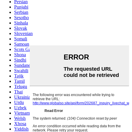
Persian
Punjabi
Serbian
Sesotho
Sinhala
Slovak
Slovenian
Somali
Samoan
Scots Gaelic
Shona
Sindhi
Sundanese
Swahili
Tajik
Tamil
Telugu
Thai
Ukrainian
Urdu
Uzbek
Vietnamese
Welsh
Xhosa
Yiddish