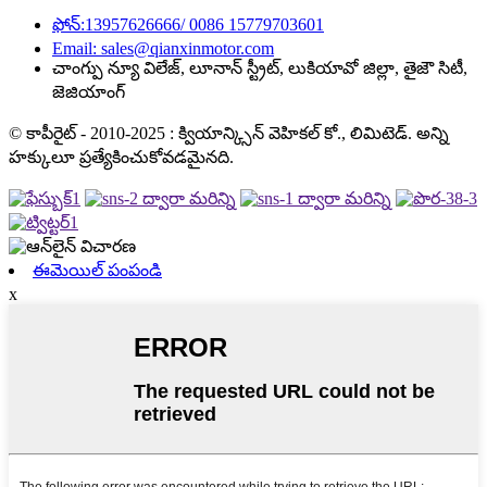
ఫోన్:13957626666/ 0086 15779703601
Email: sales@qianxinmotor.com
చాంగ్పు న్యూ విలేజ్, లూనాన్ స్ట్రీట్, లుకియావో జిల్లా, తైజౌ సిటీ,
జెజియాంగ్
© కాపీరైట్ - 2010-2025 : క్వియాన్క్సిన్ వెహికల్ కో., లిమిటెడ్. అన్ని
హక్కులూ ప్రత్యేకించుకోవడమైనది.
ఈమెయిల్ పంపండి
x