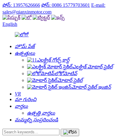
ఫోన్: 13957626666
ఫోన్: 0086 15779703601
E-mail:
sales@qianxinmotor.com
English
హొమ్ పేజ్
ఉత్పత్తులు
ఎలక్ట్రిక్ గోల్ఫ్ కార్ట్
ఎలక్ట్రిక్ మోటార్ సైకిల్
లోకోమోటివ్
మోటార్ సైకిల్
మోటార్ సైకిల్ ఇంజిన్
VR
మా గురించి
వార్తలు
ఉత్పత్తి వార్తలు
మమ్మల్ని సంప్రదించండి