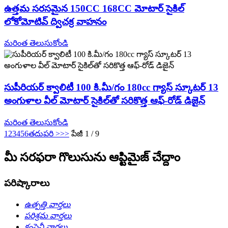
ఉత్తమ సరసమైన 150CC 168CC మోటార్ సైకిల్
లోకోమోటివ్ ద్విచక్ర వాహనం
మరింత తెలుసుకోండి
సుపీరియర్ క్వాలిటీ 100 కి.మీ/గం 180cc గ్యాస్ స్కూటర్ 13
అంగుళాల వీల్ మోటార్ సైకిల్‌తో సరికొత్త ఆఫ్-రోడ్ డిజైన్
మరింత తెలుసుకోండి
1
2
3
4
5
6
తదుపరి >
>>
పేజీ 1 / 9
మీ సరఫరా గొలుసును ఆప్టిమైజ్ చేద్దాం
పరిష్కారాలు
ఉత్పత్తి వార్తలు
పరిశ్రమ వార్తలు
కంపెనీ వార్తలు