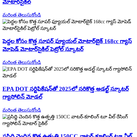
మోటార్‌సైకిల్
మరింత తెలుసుకోండి
పెద్దల కోసం కొత్త సూపర్ ఫ్యూయల్ మోటార్‌బైక్ 168cc గ్యాస్
మోపెడ్ మోటార్‌సైకిల్ పెట్రోల్ స్కూటర్
మరింత తెలుసుకోండి
EPA DOT సర్టిఫికేషన్‌తో 2025లో సరికొత్త అడల్ట్ స్కూటర్
గ్యాసోలిన్ మోడల్
మరింత తెలుసుకోండి
ప్రసిద్ధి చెందిన కొత్త ఉత్పత్తి 150CC వాటర్-కూలింగ్ టూ వీల్