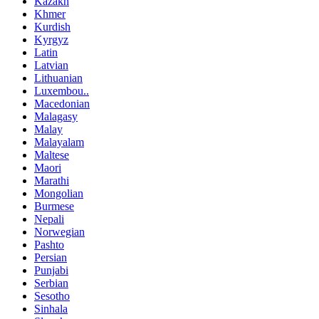
Kazakh
Khmer
Kurdish
Kyrgyz
Latin
Latvian
Lithuanian
Luxembou..
Macedonian
Malagasy
Malay
Malayalam
Maltese
Maori
Marathi
Mongolian
Burmese
Nepali
Norwegian
Pashto
Persian
Punjabi
Serbian
Sesotho
Sinhala