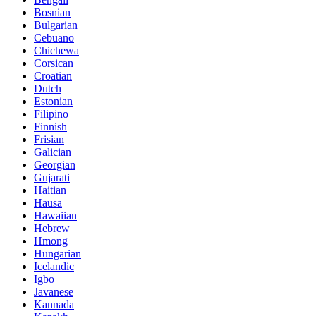
Bosnian
Bulgarian
Cebuano
Chichewa
Corsican
Croatian
Dutch
Estonian
Filipino
Finnish
Frisian
Galician
Georgian
Gujarati
Haitian
Hausa
Hawaiian
Hebrew
Hmong
Hungarian
Icelandic
Igbo
Javanese
Kannada