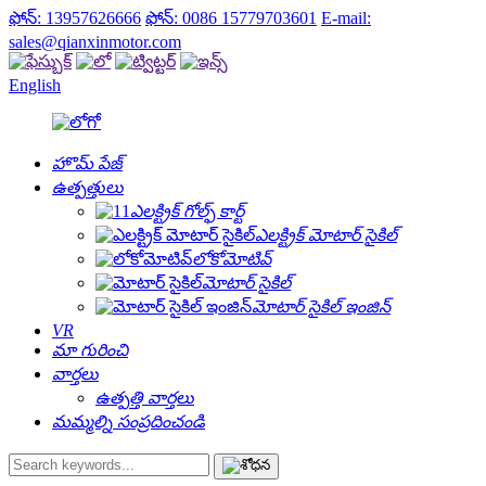
ఫోన్: 13957626666
ఫోన్: 0086 15779703601
E-mail:
sales@qianxinmotor.com
English
హొమ్ పేజ్
ఉత్పత్తులు
ఎలక్ట్రిక్ గోల్ఫ్ కార్ట్
ఎలక్ట్రిక్ మోటార్ సైకిల్
లోకోమోటివ్
మోటార్ సైకిల్
మోటార్ సైకిల్ ఇంజిన్
VR
మా గురించి
వార్తలు
ఉత్పత్తి వార్తలు
మమ్మల్ని సంప్రదించండి