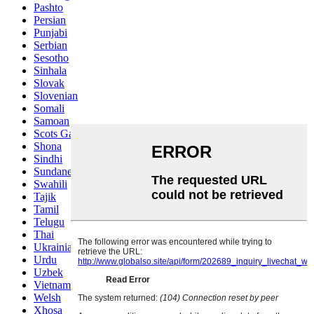
Pashto
Persian
Punjabi
Serbian
Sesotho
Sinhala
Slovak
Slovenian
Somali
Samoan
Scots Gaelic
Shona
Sindhi
Sundanese
Swahili
Tajik
Tamil
Telugu
Thai
Ukrainian
Urdu
Uzbek
Vietnamese
Welsh
Xhosa