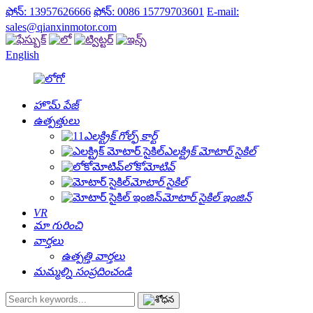
ఫోన్: 13957626666
ఫోన్: 0086 15779703601
E-mail:
sales@qianxinmotor.com
English
హొమ్ పేజ్
ఉత్పత్తులు
ఎలక్ట్రిక్ గోల్ఫ్ కార్ట్
ఎలక్ట్రిక్ మోటార్ సైకిల్
లోకోమోటివ్
మోటార్ సైకిల్
మోటార్ సైకిల్ ఇంజిన్
VR
మా గురించి
వార్తలు
ఉత్పత్తి వార్తలు
మమ్మల్ని సంప్రదించండి