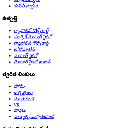
కంపెనీ వార్తలు
ఉత్పత్తి
గ్యాసోలిన్ గోల్ఫ్ కార్ట్
ఎలక్ట్రిక్ మోటార్ సైకిల్
గ్యాసోలిన్ గోల్ఫ్ కార్ట్
లోకోమోటివ్
మోటార్ సైకిల్
మోటార్ సైకిల్ ఇంజిన్
త్వరిత లింకులు
హోమ్
ఉత్పత్తులు
మా గురించి
VR
వార్తలు
మమ్మల్ని సంప్రదించండి