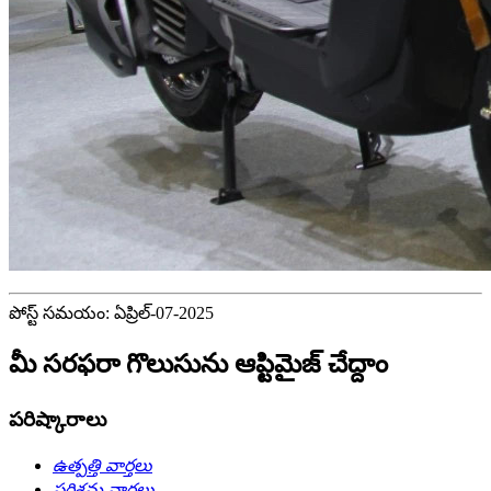
పోస్ట్ సమయం: ఏప్రిల్-07-2025
మీ సరఫరా గొలుసును ఆప్టిమైజ్ చేద్దాం
పరిష్కారాలు
ఉత్పత్తి వార్తలు
పరిశ్రమ వార్తలు