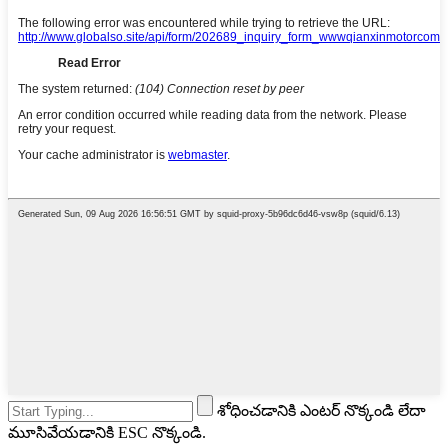
శోధించడానికి ఎంటర్ నొక్కండి లేదా
మూసివేయడానికి ESC నొక్కండి.