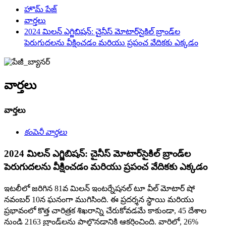
హొమ్ పేజ్
వార్తలు
2024 మిలన్ ఎగ్జిబిషన్: చైనీస్ మోటార్‌సైకిల్ బ్రాండ్‌ల
పెరుగుదలను వీక్షించడం మరియు ప్రపంచ వేదికకు ఎక్కడం
వార్తలు
వార్తలు
కంపెనీ వార్తలు
2024 మిలన్ ఎగ్జిబిషన్: చైనీస్ మోటార్‌సైకిల్ బ్రాండ్‌ల
పెరుగుదలను వీక్షించడం మరియు ప్రపంచ వేదికకు ఎక్కడం
ఇటలీలో జరిగిన 81వ మిలన్ ఇంటర్నేషనల్ టూ వీల్ మోటార్ షో
నవంబర్ 10న ఘనంగా ముగిసింది. ఈ ప్రదర్శన స్థాయి మరియు
ప్రభావంలో కొత్త చారిత్రక శిఖరాన్ని చేరుకోవడమే కాకుండా, 45 దేశాల
నుండి 2163 బ్రాండ్‌లను పాల్గొనడానికి ఆకర్షించింది. వారిలో, 26%