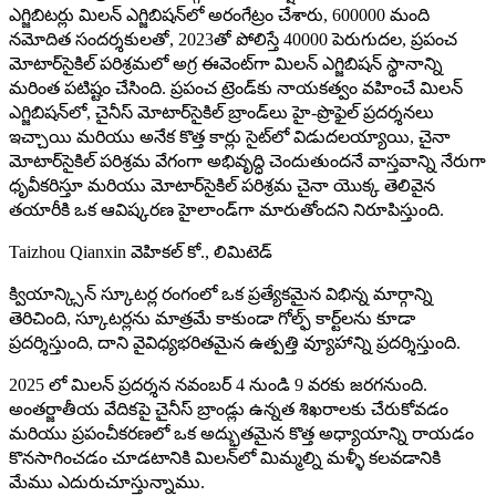
ఎగ్జిబిటర్లు మిలన్ ఎగ్జిబిషన్‌లో అరంగేట్రం చేశారు, 600000 మంది
నమోదిత సందర్శకులతో, 2023తో పోలిస్తే 40000 పెరుగుదల, ప్రపంచ
మోటార్‌సైకిల్ పరిశ్రమలో అగ్ర ఈవెంట్‌గా మిలన్ ఎగ్జిబిషన్ స్థానాన్ని
మరింత పటిష్టం చేసింది. ప్రపంచ ట్రెండ్‌కు నాయకత్వం వహించే మిలన్
ఎగ్జిబిషన్‌లో, చైనీస్ మోటార్‌సైకిల్ బ్రాండ్‌లు హై-ప్రొఫైల్ ప్రదర్శనలు
ఇచ్చాయి మరియు అనేక కొత్త కార్లు సైట్‌లో విడుదలయ్యాయి, చైనా
మోటార్‌సైకిల్ పరిశ్రమ వేగంగా అభివృద్ధి చెందుతుందనే వాస్తవాన్ని నేరుగా
ధృవీకరిస్తూ మరియు మోటార్‌సైకిల్ పరిశ్రమ చైనా యొక్క తెలివైన
తయారీకి ఒక ఆవిష్కరణ హైలాండ్‌గా మారుతోందని నిరూపిస్తుంది.
Taizhou Qianxin వెహికల్ కో., లిమిటెడ్
క్వియాన్క్సిన్ స్కూటర్ల రంగంలో ఒక ప్రత్యేకమైన విభిన్న మార్గాన్ని
తెరిచింది, స్కూటర్లను మాత్రమే కాకుండా గోల్ఫ్ కార్ట్‌లను కూడా
ప్రదర్శిస్తుంది, దాని వైవిధ్యభరితమైన ఉత్పత్తి వ్యూహాన్ని ప్రదర్శిస్తుంది.
2025 లో మిలన్ ప్రదర్శన నవంబర్ 4 నుండి 9 వరకు జరగనుంది.
అంతర్జాతీయ వేదికపై చైనీస్ బ్రాండ్లు ఉన్నత శిఖరాలకు చేరుకోవడం
మరియు ప్రపంచీకరణలో ఒక అద్భుతమైన కొత్త అధ్యాయాన్ని రాయడం
కొనసాగించడం చూడటానికి మిలన్‌లో మిమ్మల్ని మళ్ళీ కలవడానికి
మేము ఎదురుచూస్తున్నాము.