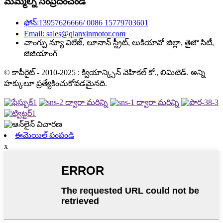
మమ్మల్ని సంప్రదించండి
ఫోన్:13957626666/ 0086 15779703601
Email: sales@qianxinmotor.com
చాంగ్పు న్యూ విలేజ్, లూనాన్ స్ట్రీట్, లుకియావో జిల్లా, తైజౌ సిటీ,
జెజియాంగ్
© కాపీరైట్ - 2010-2025 : క్వియాన్క్సిన్ వెహికల్ కో., లిమిటెడ్. అన్ని
హక్కులూ ప్రత్యేకించుకోవడమైనది.
ఈమెయిల్ పంపండి
x