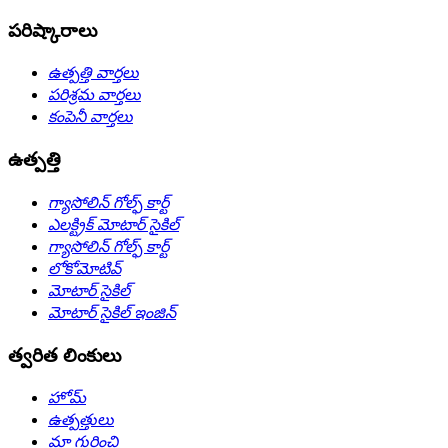
పరిష్కారాలు
ఉత్పత్తి వార్తలు
పరిశ్రమ వార్తలు
కంపెనీ వార్తలు
ఉత్పత్తి
గ్యాసోలిన్ గోల్ఫ్ కార్ట్
ఎలక్ట్రిక్ మోటార్ సైకిల్
గ్యాసోలిన్ గోల్ఫ్ కార్ట్
లోకోమోటివ్
మోటార్ సైకిల్
మోటార్ సైకిల్ ఇంజిన్
త్వరిత లింకులు
హోమ్
ఉత్పత్తులు
మా గురించి