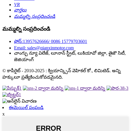
VR
వార్తలు
మమ్మల్ని సంప్రదించండి
మమ్మల్ని సంప్రదించండి
ఫోన్:13957626666/ 0086 15779703601
Email: sales@qianxinmotor.com
చాంగ్పు న్యూ విలేజ్, లూనాన్ స్ట్రీట్, లుకియావో జిల్లా, తైజౌ సిటీ,
జెజియాంగ్
© కాపీరైట్ - 2010-2025 : క్వియాన్క్సిన్ వెహికల్ కో., లిమిటెడ్. అన్ని
హక్కులూ ప్రత్యేకించుకోవడమైనది.
ఈమెయిల్ పంపండి
x