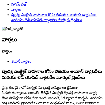
హొమ్ పేజ్
వార్తలు
ద్విచక్ర ఎలక్ట్రిక్ వాహనాల కోసం లిథియం-అయాన్ బ్యాటరీలు
మరియు లెడ్-యాసిడ్ బ్యాటరీల మార్కెట్ ట్రెండ్‌లు
వార్తలు
వార్తలు
కంపెనీ వార్తలు
ద్విచక్ర ఎలక్ట్రిక్ వాహనాల కోసం లిథియం-అయాన్ బ్యాటరీలు
మరియు లెడ్-యాసిడ్ బ్యాటరీల మార్కెట్ ట్రెండ్‌లు
ప్రస్తుతం, చైనాలో ఎలక్ట్రిక్ స్కూటర్ల అమ్మకాలు క్రమంగా
పెరుగుతున్నాయి. అయితే, తెలివైన ఎలక్ట్రిక్ ద్విచక్ర వాహనాల వ్యాప్తి
రేటు సాపేక్షంగా తక్కువగా ఉంది. అయితే, "డ్యూయల్ కార్బన్" మరియు
కొత్త జాతీయ ప్రామాణిక విధానాల మద్దతుతో పాటు, వినియోగదారుల