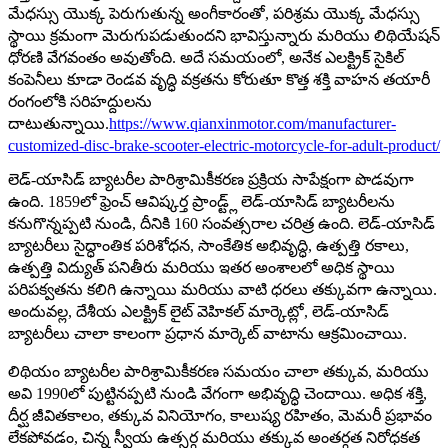
మేధస్సు యొక్క పెరుగుతున్న అంగీకారంతో, పరిశ్రమ యొక్క మేధస్సు
స్థాయి క్రమంగా మెరుగుపడుతుందని భావిస్తున్నారు మరియు లిథియేషన్
ధోరణి వేగవంతం అవుతోంది. అదే సమయంలో, అనేక ఎలక్ట్రిక్ సైకిల్
కంపెనీలు కూడా రెండవ వృద్ధి వక్రతను కోరుతూ కొత్త శక్తి వాహన తయారీ
రంగంలోకి సరిహద్దులను
దాటుతున్నాయి.
https://www.qianxinmotor.com/manufacturer-
customized-disc-brake-scooter-electric-motorcycle-for-adult-product/
లెడ్-యాసిడ్ బ్యాటరీల పారిశ్రామికీకరణ ప్రక్రియ సాపేక్షంగా పొడవుగా
ఉంది. 1859లో ఫ్రెంచ్ ఆవిష్కర్త ప్రాండ్ట్ల్ లెడ్-యాసిడ్ బ్యాటరీలను
కనుగొన్నప్పటి నుండి, దీనికి 160 సంవత్సరాల చరిత్ర ఉంది. లెడ్-యాసిడ్
బ్యాటరీలు సైద్ధాంతిక పరిశోధన, సాంకేతిక అభివృద్ధి, ఉత్పత్తి రకాలు,
ఉత్పత్తి విద్యుత్ పనితీరు మరియు ఇతర అంశాలలో అధిక స్థాయి
పరిపక్వతను కలిగి ఉన్నాయి మరియు వాటి ధరలు తక్కువగా ఉన్నాయి.
అందువల్ల, దేశీయ ఎలక్ట్రిక్ లైట్ వెహికల్ మార్కెట్లో, లెడ్-యాసిడ్
బ్యాటరీలు చాలా కాలంగా ప్రధాన మార్కెట్ వాటాను ఆక్రమించాయి.
లిథియం బ్యాటరీల పారిశ్రామికీకరణ సమయం చాలా తక్కువ, మరియు
అవి 1990లో పుట్టినప్పటి నుండి వేగంగా అభివృద్ధి చెందాయి. అధిక శక్తి,
దీర్ఘ జీవితకాలం, తక్కువ వినియోగం, కాలుష్య రహితం, మెమరీ ప్రభావం
లేకపోవడం, చిన్న స్వీయ ఉత్సర్గ మరియు తక్కువ అంతర్గత నిరోధకత