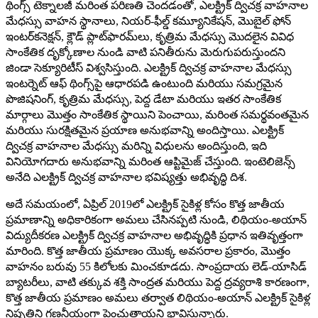
థింగ్స్ టెక్నాలజీ మరింత పరిణతి చెందడంతో, ఎలక్ట్రిక్ ద్విచక్ర వాహనాల
మేధస్సు వాహన స్థానాలు, నియర్-ఫీల్డ్ కమ్యూనికేషన్, మొబైల్ ఫోన్
ఇంటర్‌కనెక్షన్, క్లౌడ్ ప్లాట్‌ఫారమ్‌లు, కృత్రిమ మేధస్సు మొదలైన వివిధ
సాంకేతిక దృక్కోణాల నుండి వాటి పనితీరును మెరుగుపరుస్తుందని
జిండా సెక్యూరిటీస్ విశ్వసిస్తుంది. ఎలక్ట్రిక్ ద్విచక్ర వాహనాల మేధస్సు
ఇంటర్నెట్ ఆఫ్ థింగ్స్‌పై ఆధారపడి ఉంటుంది మరియు సమగ్రమైన
పొజిషనింగ్, కృత్రిమ మేధస్సు, పెద్ద డేటా మరియు ఇతర సాంకేతిక
మార్గాలు మొత్తం సాంకేతిక స్థాయిని పెంచాయి, మరింత సమర్థవంతమైన
మరియు సురక్షితమైన ప్రయాణ అనుభవాన్ని అందిస్తాయి. ఎలక్ట్రిక్
ద్విచక్ర వాహనాల మేధస్సు మరిన్ని విధులను అందిస్తుంది, ఇది
వినియోగదారు అనుభవాన్ని మరింత ఆప్టిమైజ్ చేస్తుంది. ఇంటెలిజెన్స్
అనేది ఎలక్ట్రిక్ ద్విచక్ర వాహనాల భవిష్యత్తు అభివృద్ధి దిశ.
అదే సమయంలో, ఏప్రిల్ 2019లో ఎలక్ట్రిక్ సైకిళ్ల కోసం కొత్త జాతీయ
ప్రమాణాన్ని అధికారికంగా అమలు చేసినప్పటి నుండి, లిథియం-అయాన్
విద్యుదీకరణ ఎలక్ట్రిక్ ద్విచక్ర వాహనాల అభివృద్ధికి ప్రధాన ఇతివృత్తంగా
మారింది. కొత్త జాతీయ ప్రమాణం యొక్క అవసరాల ప్రకారం, మొత్తం
వాహనం బరువు 55 కిలోలకు మించకూడదు. సాంప్రదాయ లెడ్-యాసిడ్
బ్యాటరీలు, వాటి తక్కువ శక్తి సాంద్రత మరియు పెద్ద ద్రవ్యరాశి కారణంగా,
కొత్త జాతీయ ప్రమాణం అమలు తర్వాత లిథియం-అయాన్ ఎలక్ట్రిక్ సైకిళ్ల
నిష్పత్తిని గణనీయంగా పెంచుతాయని భావిస్తున్నారు.