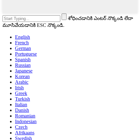
శోధించడానికి ఎంటర్ నొక్కండి లేదా
మూసివేయడానికి ESC నొక్కండి.
English
French
German
Portuguese
Spanish
Russian
Japanese
Korean
Arabic
Irish
Greek
Turkish
Italian
Danish
Romanian
Indonesian
Czech
Afrikaans
Swedish