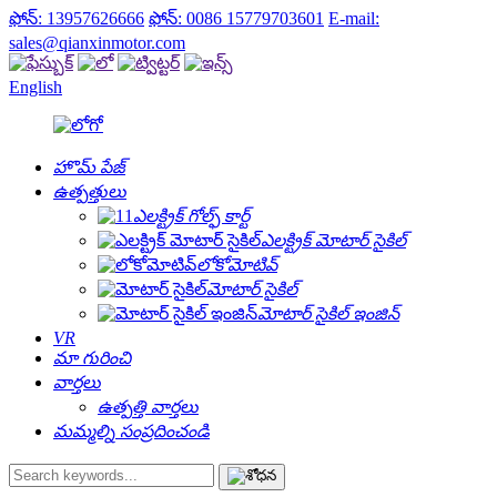
ఫోన్: 13957626666
ఫోన్: 0086 15779703601
E-mail:
sales@qianxinmotor.com
English
హొమ్ పేజ్
ఉత్పత్తులు
ఎలక్ట్రిక్ గోల్ఫ్ కార్ట్
ఎలక్ట్రిక్ మోటార్ సైకిల్
లోకోమోటివ్
మోటార్ సైకిల్
మోటార్ సైకిల్ ఇంజిన్
VR
మా గురించి
వార్తలు
ఉత్పత్తి వార్తలు
మమ్మల్ని సంప్రదించండి