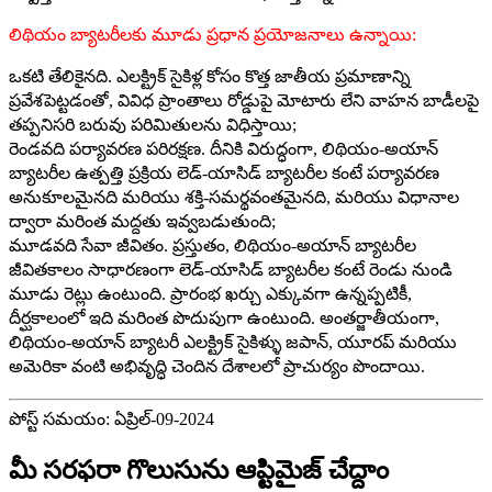
లిథియం బ్యాటరీలకు మూడు ప్రధాన ప్రయోజనాలు ఉన్నాయి:
ఒకటి తేలికైనది. ఎలక్ట్రిక్ సైకిళ్ల కోసం కొత్త జాతీయ ప్రమాణాన్ని
ప్రవేశపెట్టడంతో, వివిధ ప్రాంతాలు రోడ్డుపై మోటారు లేని వాహన బాడీలపై
తప్పనిసరి బరువు పరిమితులను విధిస్తాయి;
రెండవది పర్యావరణ పరిరక్షణ. దీనికి విరుద్ధంగా, లిథియం-అయాన్
బ్యాటరీల ఉత్పత్తి ప్రక్రియ లెడ్-యాసిడ్ బ్యాటరీల కంటే పర్యావరణ
అనుకూలమైనది మరియు శక్తి-సమర్థవంతమైనది, మరియు విధానాల
ద్వారా మరింత మద్దతు ఇవ్వబడుతుంది;
మూడవది సేవా జీవితం. ప్రస్తుతం, లిథియం-అయాన్ బ్యాటరీల
జీవితకాలం సాధారణంగా లెడ్-యాసిడ్ బ్యాటరీల కంటే రెండు నుండి
మూడు రెట్లు ఉంటుంది. ప్రారంభ ఖర్చు ఎక్కువగా ఉన్నప్పటికీ,
దీర్ఘకాలంలో ఇది మరింత పొదుపుగా ఉంటుంది. అంతర్జాతీయంగా,
లిథియం-అయాన్ బ్యాటరీ ఎలక్ట్రిక్ సైకిళ్ళు జపాన్, యూరప్ మరియు
అమెరికా వంటి అభివృద్ధి చెందిన దేశాలలో ప్రాచుర్యం పొందాయి.
పోస్ట్ సమయం: ఏప్రిల్-09-2024
మీ సరఫరా గొలుసును ఆప్టిమైజ్ చేద్దాం