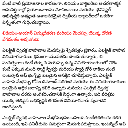
వంటి వాటి ప్రయోజనాల కారణంగా, లిథియం బ్యాటరీలు ఆచరణాత్మక
అనువర్తనాల్లో ప్రయోజనాలను చూపించాయి మరియు భవిష్యత్
అభివృద్ధికి అత్యంత ఆశాజనకమైన ద్వితీయ బ్యాటరీలలో ఒకటిగా
విస్తృతంగా గుర్తించబడ్డాయి.
లిథియం-అయాన్ విద్యుదీకరణ మరియు మేధస్సు యొక్క ధోరణి
వేగవంతం అవుతోంది:
ఎలక్ట్రిక్ ద్విచక్ర వాహనాల మేధస్సుపై శ్వేతపత్రం ప్రకారం, ఎలక్ట్రిక్ వాహన
వినియోగదారులు క్రమంగా యువతను పొందుతున్నారు, 35
సంవత్సరాల కంటే తక్కువ వయస్సు ఉన్న వినియోగదారులలో 70%
కంటే ఎక్కువ మంది స్మార్ట్ స్పీకర్లు మరియు స్మార్ట్ డోర్ లాక్‌లు వంటి
ఇంటర్నెట్ ఆఫ్ థింగ్స్‌పై బలమైన ఆసక్తిని చూపిస్తున్నారు. ఎలక్ట్రిక్
వాహన మేధస్సు కోసం డిమాండ్ పెరిగింది మరియు ఈ వినియోగదారులు
బలమైన ఆర్థిక బలాన్ని కలిగి ఉన్నారు మరియు ఎలక్ట్రిక్ ద్విచక్ర
వాహనాల ధరను అంగీకరించడానికి సిద్ధంగా ఉన్నారు, ఇది పరిశ్రమ
యొక్క తెలివైన అభివృద్ధికి తగినంత వినియోగదారు పునాదిని
అందిస్తుంది.
ఎలక్ట్రిక్ ద్విచక్ర వాహనాల మేధోమథనం బహుళ సాంకేతికతలను కలిగి
ఉంటుంది, ఇవి పనితీరును సమగ్రంగా మెరుగుపరుస్తాయి. ఇంటర్నెట్ ఆఫ్