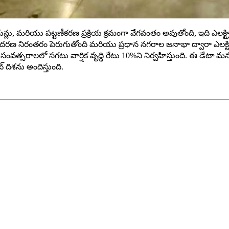
లు, మరియు పట్టణీకరణ ప్రక్రియ క్రమంగా వేగవంతం అవుతోంది, ఇది ఎలక్ట్రిక్ మో
్రజాదరణ నిరంతరం పెరుగుతోంది మరియు ప్రధాన నగరాల జనాభా ద్వారా ఎలక్ట్
 ఐదు సంవత్సరాలలో సగటు వార్షిక వృద్ధి రేటు 10%ని నిర్వహిస్తుంది. ఈ డ
్ దిశను అందిస్తుంది.