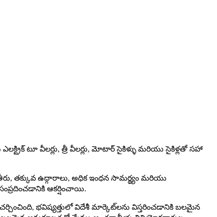
ట్రిక్ టూ వీలర్లు, త్రీ వీలర్లు, మోటార్ సైకిళ్ళు మరియు సైకిళ్లతో సహా
పనితీరు, తక్కువ ఉద్గారాలు, అధిక ఇంధన సామర్థ్యం మరియు
సంప్రదించడానికి ఆకర్షించాయి.
ించింది, భవిష్యత్తులో విదేశీ మార్కెట్‌లను విస్తరించడానికి బలమైన