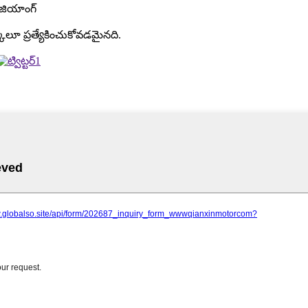
జెజియాంగ్
క్కులూ ప్రత్యేకించుకోవడమైనది.