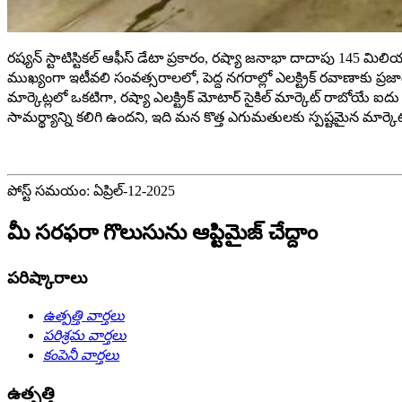
రష్యన్ స్టాటిస్టికల్ ఆఫీస్ డేటా ప్రకారం, రష్యా జనాభా దాదాపు 145 మిలియన్
ముఖ్యంగా ఇటీవలి సంవత్సరాలలో, పెద్ద నగరాల్లో ఎలక్ట్రిక్ రవాణాకు ప
మార్కెట్లలో ఒకటిగా, రష్యా ఎలక్ట్రిక్ మోటార్ సైకిల్ మార్కెట్ రాబోయే
సామర్థ్యాన్ని కలిగి ఉందని, ఇది మన కొత్త ఎగుమతులకు స్పష్టమైన మార్కెట
పోస్ట్ సమయం: ఏప్రిల్-12-2025
మీ సరఫరా గొలుసును ఆప్టిమైజ్ చేద్దాం
పరిష్కారాలు
ఉత్పత్తి వార్తలు
పరిశ్రమ వార్తలు
కంపెనీ వార్తలు
ఉత్పత్తి