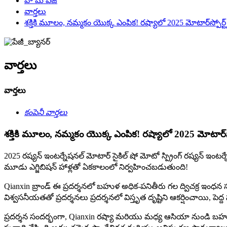
హొమ్ పేజ్
వార్తలు
శక్తికి మూలం, నమ్మకం యొక్క ఎంపిక! రష్యాలో 2025 మోటార్‌స్పోర్ట్స్ 
వార్తలు
వార్తలు
కంపెనీ వార్తలు
శక్తికి మూలం, నమ్మకం యొక్క ఎంపిక! రష్యాలో 2025 మోటార్‌స్పోర్
2025 రష్యన్ ఇంటర్నేషనల్ మోటార్ సైకిల్ షో మోటో స్ప్రింగ్ రష్యన్ ఇంటర్నేష
మూడు ఎగ్జిబిషన్ హాళ్లతో ఏకకాలంలో నిర్వహించబడుతుంది!
Qianxin బ్రాండ్ ఈ ప్రదర్శనలో బహుళ అధిక-పనితీరు గల ద్విచక్ర ఇంధన స
విశ్వసనీయతతో ప్రదర్శనలు ప్రదర్శనలో విస్తృత దృష్టిని ఆకర్షించాయి, ప
ప్రదర్శన సందర్భంగా, Qianxin రష్యా మరియు మధ్య ఆసియా నుండి బహుళ క్లయ