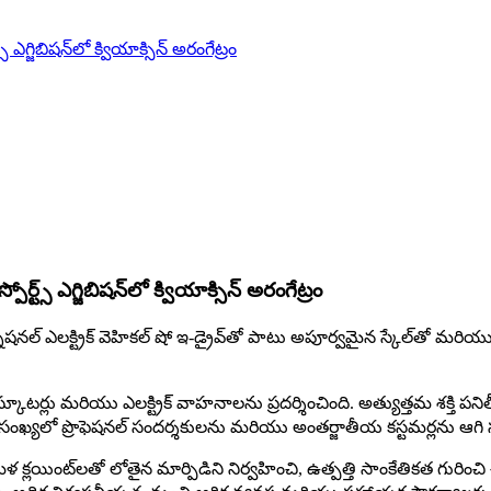
ఎగ్జిబిషన్‌లో క్వియాక్సిన్ అరంగేట్రం
ట్స్ ఎగ్జిబిషన్‌లో క్వియాక్సిన్ అరంగేట్రం
నల్ ఎలక్ట్రిక్ వెహికల్ షో ఇ-డ్రైవ్‌తో పాటు అపూర్వమైన స్కేల్‌తో మరియు ఎలక్
్కూటర్లు మరియు ఎలక్ట్రిక్ వాహనాలను ప్రదర్శించింది. అత్యుత్తమ శక్తి 
ెద్ద సంఖ్యలో ప్రొఫెషనల్ సందర్శకులను మరియు అంతర్జాతీయ కస్టమర్లను ఆగి 
ింట్‌లతో లోతైన మార్పిడిని నిర్వహించి, ఉత్పత్తి సాంకేతికత గురించి చర్చ