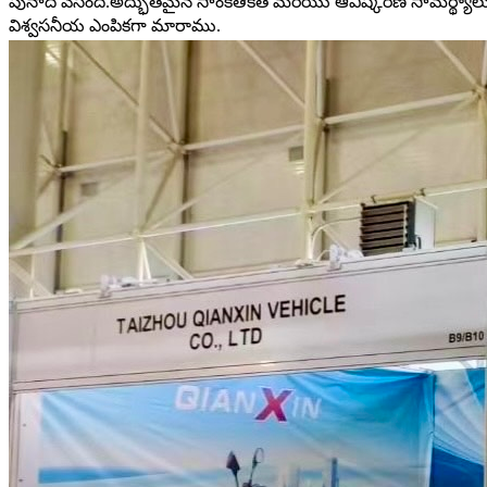
పునాది వేసింది.అద్భుతమైన సాంకేతికత మరియు ఆవిష్కరణ సామర్థ్య
విశ్వసనీయ ఎంపికగా మారాము.