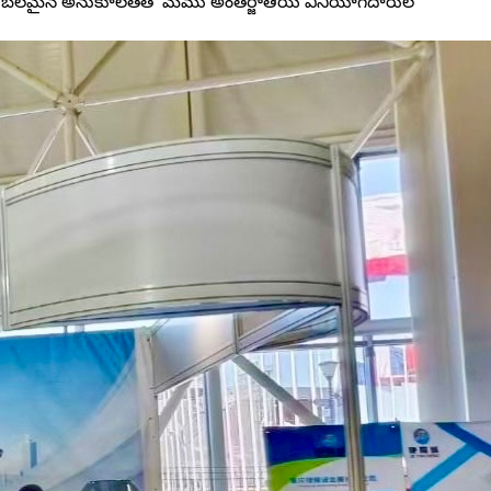
యాలకు బలమైన అనుకూలతతో మేము అంతర్జాతీయ వినియోగదారుల