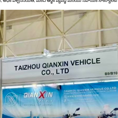
ాలు, అధిక విశ్వసనీయత, మంచి ఆర్థిక వ్యవస్థ మరియు సహాయక సౌకర్