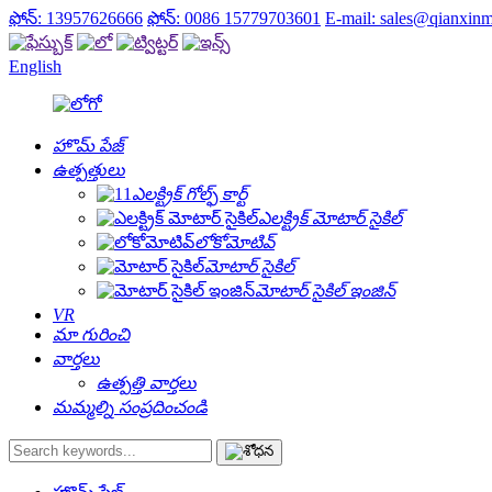
ఫోన్: 13957626666
ఫోన్: 0086 15779703601
E-mail: sales@qianxin
English
హొమ్ పేజ్
ఉత్పత్తులు
ఎలక్ట్రిక్ గోల్ఫ్ కార్ట్
ఎలక్ట్రిక్ మోటార్ సైకిల్
లోకోమోటివ్
మోటార్ సైకిల్
మోటార్ సైకిల్ ఇంజిన్
VR
మా గురించి
వార్తలు
ఉత్పత్తి వార్తలు
మమ్మల్ని సంప్రదించండి