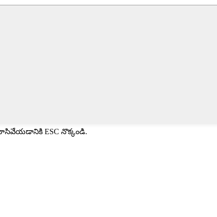
మూసివేయడానికి ESC నొక్కండి.