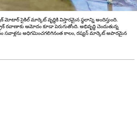
టార్ సైకిల్ మార్కెట్ వృద్ధికి విస్తారమైన స్థలాన్ని అందిస్తుంది.
రిక్ రవాణాకు ఆమోదం కూడా పెరుగుతోంది. అభివృద్ధి చెందుతున్న
ేటా మనం సవాళ్లను అధిగమించగలిగినంత కాలం, రష్యన్ మార్కెట్ అపారమైన