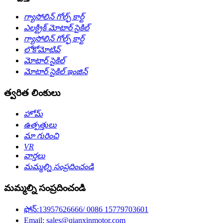
గ్యాసోలిన్ గోల్ఫ్ కార్ట్
ఎలక్ట్రిక్ మోటార్ సైకిల్
గ్యాసోలిన్ గోల్ఫ్ కార్ట్
లోకోమోటివ్
మోటార్ సైకిల్
మోటార్ సైకిల్ ఇంజిన్
త్వరిత లింకులు
హోమ్
ఉత్పత్తులు
మా గురించి
VR
వార్తలు
మమ్మల్ని సంప్రదించండి
మమ్మల్ని సంప్రదించండి
ఫోన్:13957626666/ 0086 15779703601
Email: sales@qianxinmotor.com