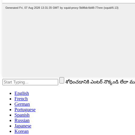
శోధించడానికి ఎంటర్ నొక్కండి లేదా 
English
French
German
Portuguese
Spanish
Russian
Japanese
Korean