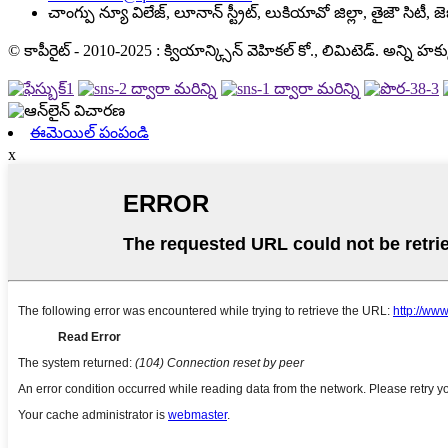
చాంగ్పు న్యూ విలేజ్, లూనాన్ స్ట్రీట్, లుకియావో జిల్లా, తైజౌ సిటీ, 
© కాపీరైట్ - 2010-2025 : క్వియాన్క్సిన్ వెహికల్ కో., లిమిటెడ్. అన్ని హ
ఈమెయిల్ పంపండి
x